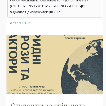
WARN «Academic Response to Hybrid Threats»
(610133-EPP-1-2019-1-FI-EPPKA2-CBHE-JP)
відбулася дискурс-лекція «По...
Детальніше...
Студентська спільнота