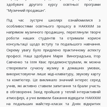
здобувачі другого курсу освітньої програми
"Музичний продакшн".
Під час зустрічі школярі ознайомилися з
особливостями освітнього процесу в НАКККіМ за
напрямом музичного продакшну, переглянули творчі
роботи наших студентів та отримали корисні
консультації щодо вступу та подальшого навчання.
Окрему увагу було приділено практичному аспекту
професії. Наші здобувачі Марія Виноградська, Ігор
Савченко та Ілля Квас продемонстрували, як можна
створювати сучасну музику в домашніх умовах,
використовуючи лише міді-клавіатуру, звукову карту
та комп’ютер. Це викликало значний інтерес серед
учнів, які активно ставили запитання та брали участь
в обговоренні. Захід пройшов у теплій інтерактивній
атмосфері, а учні виявили бажання відвідати НАКККіМ
на подальших майстер-класах та Днях відкритих