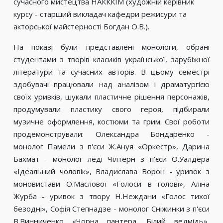
сучасного мистецтва НАКККІМ (художній керівник
курсу - старший викладач кафедри режисури та
акторської майстерності Богдан О.В.).
На показі були представлені монологи, обрані
студентами з творів класиків української, зарубіжної
літератури та сучасних авторів. В цьому семестрі
здобувачі працювали над аналізом і драматургією
своїх уривків, шукали пластичне рішення персонажів,
продумували пластику свого героя, підбирали
музичне оформлення, костюми та грим. Свої роботи
продемонстрували: Олександра Бондаренко -
монолог Памели з п'єси Ж.Ануя «Оркестр», Дарина
Бахмат - монолог леді Чілтерн з п'єси О.Уалдера
«Ідеальний чоловік», Владислава Ворон - уривок з
моновистави О.Маслової «Голоси в голові», Аліна
Журба - уривок з твору Н.Неждани «Голос тихої
безодні», Софія Степнадзе - монолог Сніжинки з п'єси
В.Винниченко «Чорна пантера. Білий ведмідь»,