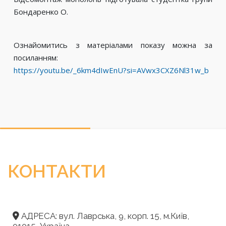
Бондаренко О.
Ознайомитись з матеріалами показу можна за
посиланням:
https://youtu.be/_6km4dIwEnU?si=AVwx3CXZ6Nl31w_b
КОНТАКТИ
АДРЕСА: вул. Лаврська, 9, корп. 15, м.Київ,