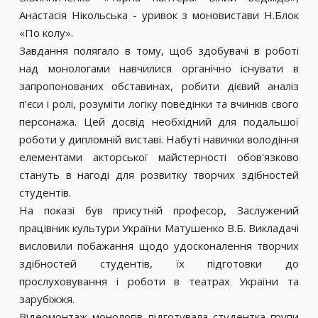
Анастасія Нікольська - уривок з моновистави Н.Блок
«По колу».
Завдання полягало в тому, щоб здобувачі в роботі
над монологами навчилися органічно існувати в
запропонованих обставинах, робити дієвий аналіз
п'єси і ролі, розуміти логіку поведінки та вчинків свого
персонажа. Цей досвід необхідний для подальшої
роботи у дипломній виставі. Набуті навички володіння
елементами акторської майстерності обов'язково
стануть в нагоді для розвитку творчих здібностей
студентів.
На показі був присутній професор, Заслужений
працівник культури України Матушенко В.Б. Викладачі
висловили побажання щодо удосконалення творчих
здібностей студентів, їх підготовки до
прослуховування і роботи в театрах України та
зарубіжжя.
Відеомонтаж монологів підготувала студентка групи