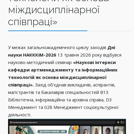
міждисциплінарної
співпраці»
У межах загальноакадемічного циклу заходів
Дні
науки НАКККіМ-2026
13 травня 2026 року відбувся
науково-методичний семінар
«Наукові інтереси
кафедри артменеджменту та інформаційних
технологій як основа міждисциплінарної
співпраці».
Захід об’єднав викладачів, аспірантів,
магістрантів та бакалаврів спеціальностей В13
Бібліотечна, інформаційна та архівна справа, D3
Менеджмент та 028 Менеджмент соціокультурної
діяльності.