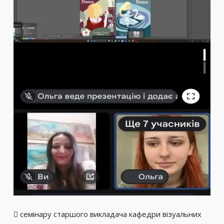
 семінару старшого викладача кафедри візуальних