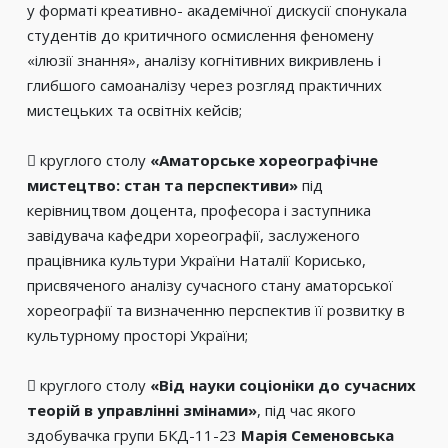
у форматі креативно- академічної дискусії спонукала
студентів до критичного осмислення феномену
«ілюзії знання», аналізу когнітивних викривлень і
глибшого самоаналізу через розгляд практичних
мистецьких та освітніх кейсів;
 круглого столу
«Аматорське хореографічне
мистецтво: стан та перспективи»
під
керівництвом доцента, професора і заступника
завідувача кафедри хореографії, заслуженого
працівника культури України Наталії Корисько,
присвяченого аналізу сучасного стану аматорської
хореографії та визначенню перспектив її розвитку в
культурному просторі України;
 круглого столу
«Від науки соціоніки до сучасних
теорій в управлінні змінами»
, під час якого
здобувачка групи БКД-11-23
Марія Семеновська