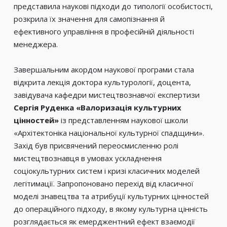
представила наукові підходи до типології особистості,
розкрила їх значення для самопізнання й
ефективного управління в професійній діяльності
менеджера.
Завершальним акордом наукової програми стала
відкрита лекція доктора культурології, доцента,
завідувача кафедри мистецтвознавчої експертизи
Сергія Руденка «Валоризація культурних
цінностей»
із представленням наукової школи
«Архітектоніка національної культурної спадщини».
Захід був присвячений переосмисленню ролі
мистецтвознавця в умовах ускладнення
соціокультурних систем і кризі класичних моделей
легітимації. Запропоновано перехід від класичної
моделі знавецтва та атрибуції культурних цінностей
до операційного підходу, в якому культурна цінність
розглядається як емерджентний ефект взаємодії