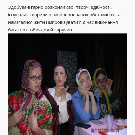
Здобувачі гарно розкрили свої творчі здібності,
існували і творили в запропонованих обставинах та
намагалися жити і імпровізувати під час виконання
багатьох обрядодій заручин.