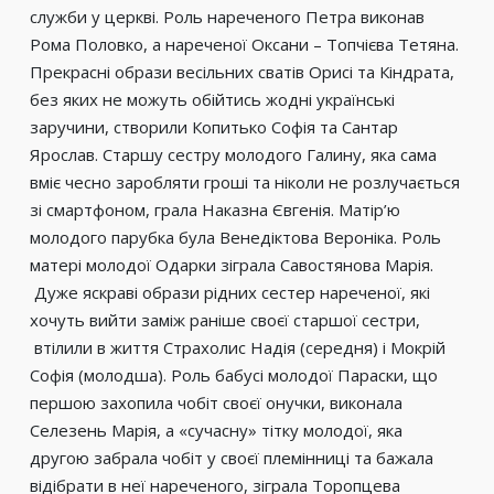
служби у церкві. Роль нареченого Петра виконав
Рома Половко, а нареченої Оксани – Топчієва Тетяна.
Прекрасні образи весільних сватів Орисі та Кіндрата,
без яких не можуть обійтись жодні українські
заручини, створили Копитько Софія та Сантар
Ярослав. Старшу сестру молодого Галину, яка сама
вміє чесно заробляти гроші та ніколи не розлучається
зі смартфоном, грала Наказна Євгенія. Матір’ю
молодого парубка була Венедіктова Вероніка. Роль
матері молодої Одарки зіграла Савостянова Марія.
Дуже яскраві образи рідних сестер нареченої, які
хочуть вийти заміж раніше своєї старшої сестри,
втілили в життя Страхолис Надія (середня) і Мокрій
Софія (молодша). Роль бабусі молодої Параски, що
першою захопила чобіт своєї онучки, виконала
Селезень Марія, а «сучасну» тітку молодої, яка
другою забрала чобіт у своєї племінниці та бажала
відібрати в неї нареченого, зіграла Торопцева