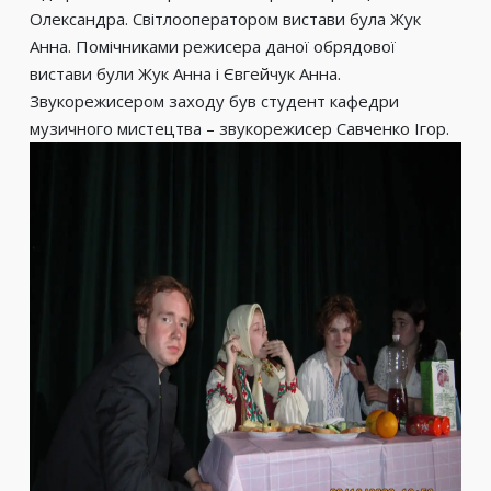
Олександра. Світлооператором вистави була Жук
Анна. Помічниками режисера даної обрядової
вистави були Жук Анна і Євгейчук Анна.
Звукорежисером заходу був студент кафедри
музичного мистецтва – звукорежисер Савченко Ігор.