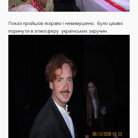
Показ пройшов яскраво і невимушено. Було цікаво
поринути в атмосферу українських заручин.