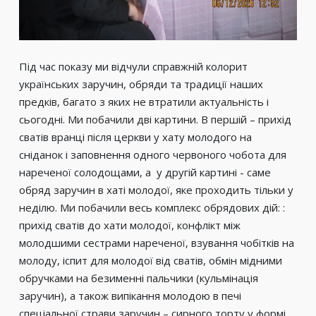
Під час показу ми відчули справжній колорит
українських заручин, обряди та традиції наших
предків, багато з яких не втратили актуальність і
сьогодні. Ми побачили дві картини. В першій – прихід
сватів вранці після церкви у хату молодого на
сніданок і заповнення одного червоного чобота для
нареченої солодощами, а у другій картині - саме
обряд заручин в хаті молодої, яке проходить тільки у
неділю. Ми побачили весь комплекс обрядових дій: :
прихід сватів до хати молодої, конфлікт між
молодшими сестрами нареченої, взування чобітків на
молоду, іспит для молодої від сватів, обмін мідними
обручками на безименні пальчики (кульмінація
заручин), а також випікання молодою в печі
спеціальної страви заручин – сирного торту у формі