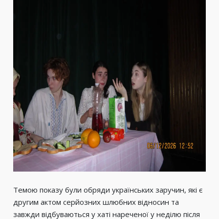
Темою показу були обряди українських заручин, які є
другим актом серйозних шлюбних відносин та
завжди відбуваються у хаті нареченої у неділю після