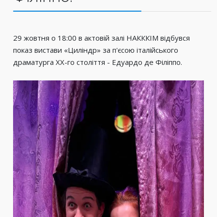
29 жовтня о 18:00 в актовій залі НАКККІМ відбувся
показ вистави «Циліндр» за п'єсою італійського
драматурга ХХ-го століття - Едуардо де Філіппо.