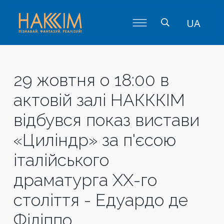
UA
29 жовтня о 18:00 в
актовій залі НАКККІМ
відбувся показ вистави
«Циліндр» за п'єсою
італійського
драматурга ХХ-го
століття - Едуардо де
Філіппо.