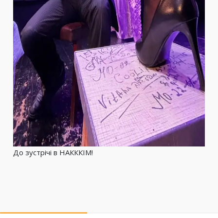
До зустрічі в НАКККІМ!