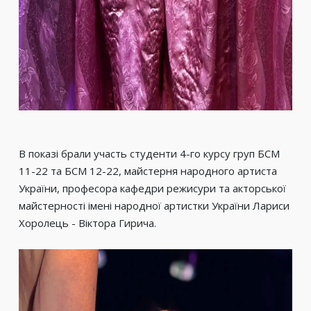
В показі брали участь студенти 4-го курсу груп БСМ
11-22 та БСМ 12-22, майстерня народного артиста
України, професора кафедри режисури та акторської
майстерності імені народної артистки України Лариси
Хоролець - Віктора Гирича.