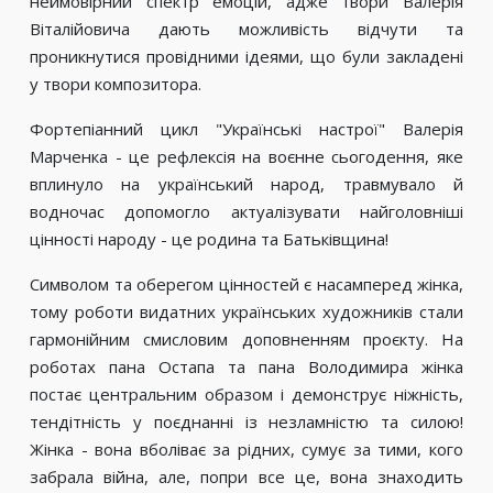
неймовірний спектр емоцій, адже твори Валерія
Віталійовича дають можливість відчути та
проникнутися провідними ідеями, що були закладені
у твори композитора.
Фортепіанний цикл "Українські настрої" Валерія
Марченка - це рефлексія на воєнне сьогодення, яке
вплинуло на український народ, травмувало й
водночас допомогло актуалізувати найголовніші
цінності народу - це родина та Батьківщина!
Символом та оберегом цінностей є насамперед жінка,
тому роботи видатних українських художників стали
гармонійним смисловим доповненням проєкту. На
роботах пана Остапа та пана Володимира жінка
постає центральним образом і демонструє ніжність,
тендітність у поєднанні із незламністю та силою!
Жінка - вона вболіває за рідних, сумує за тими, кого
забрала війна, але, попри все це, вона знаходить