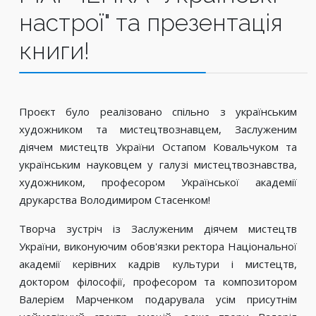
настрої" та презентація
книги!
Проєкт було реалізовано спільно з українським
художником та мистецтвознавцем, Заслуженим
діячем мистецтв України Остапом Ковальчуком та
українським науковцем у галузі мистецтвознавства,
художником, професором Української академії
друкарства Володимиром Стасенком!
Творча зустріч із Заслуженим діячем мистецтв
України, виконуючим обов'язки ректора Національної
академії керівних кадрів культури і мистецтв,
доктором філософії, професором та композитором
Валерієм Марченком подарувала усім присутнім