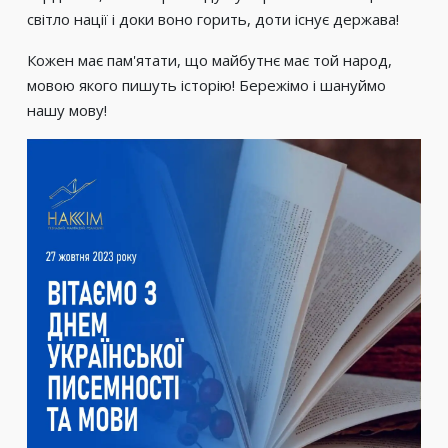
світло нації і доки воно горить, доти існує держава!
Кожен має пам'ятати, що майбутнє має той народ,
мовою якого пишуть історію! Бережімо і шануймо
нашу мову!