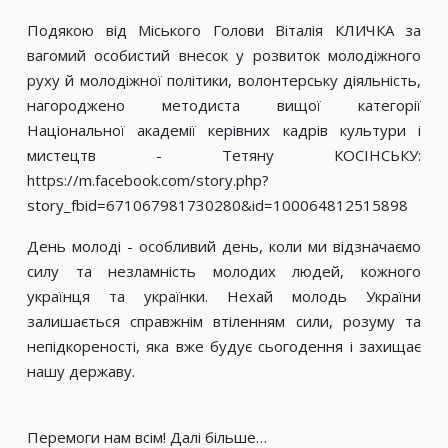
Подякою від Міського Голови Віталія КЛИЧКА за
вагомий особистий внесок у розвиток молодіжного
руху й молодіжної політики, волонтерську діяльність,
нагороджено методиста вищої категорії
Національної академії керівних кадрів культури і
мистецтв - Тетяну КОСІНСЬКУ:
https://m.facebook.com/story.php?
story_fbid=671067981730280&id=100064812515898
День молоді - особливий день, коли ми відзначаємо
силу та незламність молодих людей, кожного
українця та українки. Нехай молодь України
залишається справжнім втіленням сили, розуму та
непідкореності, яка вже будує сьогодення і захищає
нашу державу.
Перемоги нам всім! Далі більше…