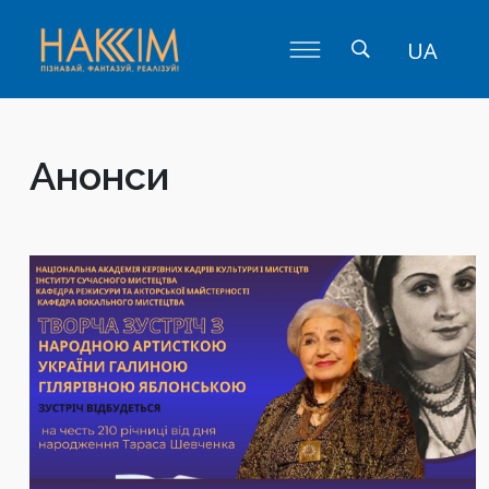
UA
Анонси