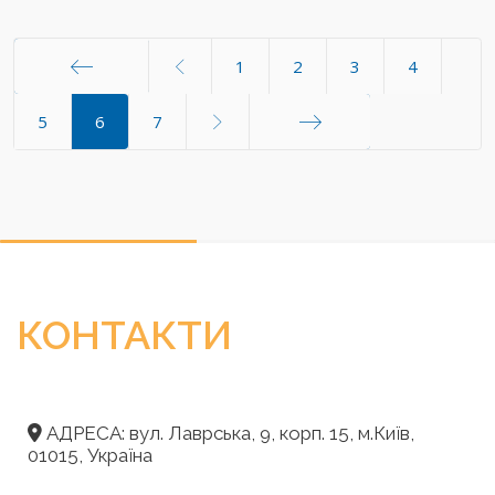
1
2
3
4
Початок
5
6
7
Кінець
КОНТАКТИ
АДРЕСА: вул. Лаврська, 9, корп. 15, м.Київ,
01015, Україна