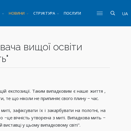
НОВИНИ
СТРУКТУРА
ПОСЛУГИ
UA
вача вищої освіти
ь"
 цій експозиції. Таким випадковим є наше життя ,
 те що ніколи не припиняє свого плину − час.
иті, зафіксувати їх і закарбувати на полотні, на
тво −це вічність утворена з миті. Випадкова мить −
 виставці у цьому випадковому світі".