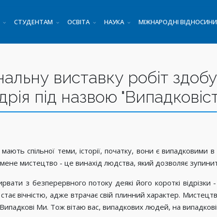
СТУДЕНТАМ
ОСВІТА
НАУКА
МІЖНАРОДНІ ВІДНОСИНИ
альну виставку робіт здобу
ія під назвою "Випадковіст
 мають спільної теми, історії, початку, вони є випадковими в
ене мистецтво - це винахід людства, який дозволяє зупинити,
рвати з безперервного потоку деякі його короткі відрізки - м
вона стає вічністю, адже втрачає свій плинний характер. Мистец
Випадкові Ми. Тож вітаю вас, випадкових людей, на випадковій