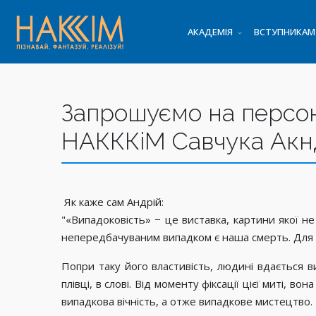
АКАДЕМІЯ
ВСТУПНИКАМ
Запрошуємо на персон
НАКККіМ Савчука Акндр
Як каже сам Андрій:
"«Випадоковість» − це виставка, картини якої не
непередбачуваним випадком є наша смерть. Для м
Попри таку його властивість, людині вдається ви
плівці, в слові. Від моменту фіксації цієї миті, 
випадкова вічність, а отже випадкове мистецтво. 