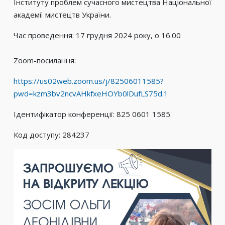
Інституту проблем сучасного мистецтва Національної
академії мистецтв України.
Час проведення: 17 грудня 2024 року, о 16.00
Zoom-посилання:
https://us02web.zoom.us/j/82506011585?
pwd=kzm3bv2ncvAHkfxeHOYb0lDufLS75d.1
Ідентифікатор конференції: 825 0601 1585
Код доступу: 284237