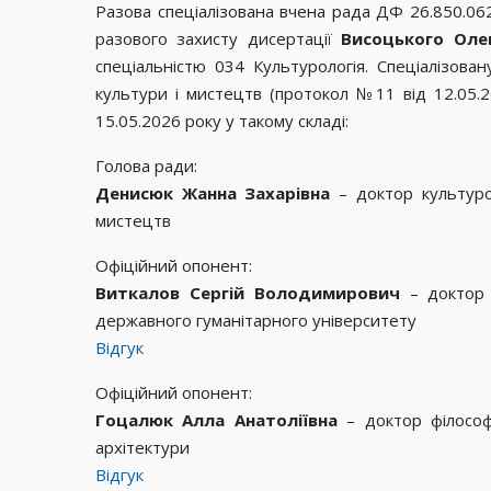
Разова спеціалізована вчена рада ДФ 26.850.06
разового захисту дисертації
Висоцького Оле
спеціальністю 034 Культурологія. Спеціалізова
культури і мистецтв (протокол №11 від 12.05.2
15.05.2026 року у такому складі:
Голова ради:
Денисюк Жанна Захарівна
– доктор культурол
мистецтв
Офіційний опонент:
Виткалов Сергій Володимирович
– доктор к
державного гуманітарного університету
Відгук
Офіційний опонент:
Гоцалюк Алла Анатоліївна
– доктор філософс
архітектури
Відгук