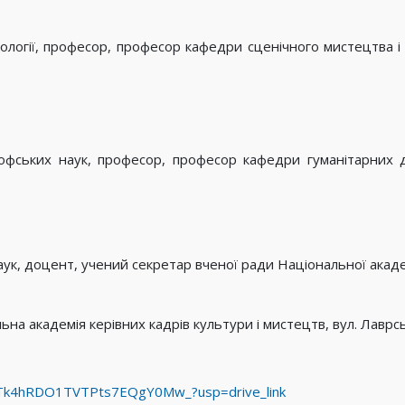
ології, професор, професор кафедри сценічного мистецтва і 
фських наук, професор, професор кафедри гуманітарних ди
аук, доцент, учений секретар вченої ради Національної акаде
на академія керівних кадрів культури і мистецтв, вул. Лаврськ
aaATk4hRDO1TVTPts7EQgY0Mw_?usp=drive_link