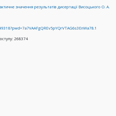
актичне значення результатів дисертації Висоцького О. А.
90049318?pwd=7a7VAAFgQREv5pYQrVTAG6s3EnWa78.1
доступу: 268374