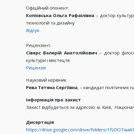
Офіційний опонент:
Копієвська Ольга Рафаілівна
– доктор культур
технологій та дизайну
Відгук
Рецензент:
Сіверс Валерій Анатолійович
– доктор філосо
культури і мистецтв
Рецензія
Науковий керівник
Рева Тетяна Сергіївна
, – кандидат політичних н
Інформація про захист
Захист відбудеться за адресою: м. Київ, Національ
Дисертація
https://drive.google.com/drive/folders/1fzDOTi