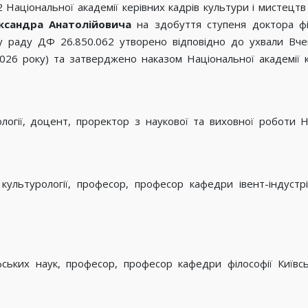
2 Національної академії керівних кадрів культури і мистецт
ксандра Анатолійовича
на здобуття ступеня доктора філ
ну раду ДФ 26.850.062 утворено відповідно до ухвали Вче
026 року) та затверджено наказом Національної академії 
огії, доцент, проректор з наукової та виховної роботи На
ультурології, професор, професор кафедри івент-індустрій
ьких наук, професор, професор кафедри філософії Київсь