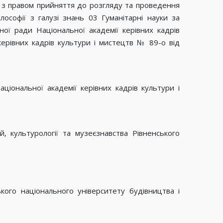
в з правом прийняття до розгляду та проведення
ософії з галузі знань 03 Гуманітарні науки за
ної ради Національної академії керівних кадрів
керівних кадрів культури і мистецтв № 89-о від
ціональної академії керівних кадрів культури і
, культурології та музеєзнавства Рівненського
кого національного університету будівництва і