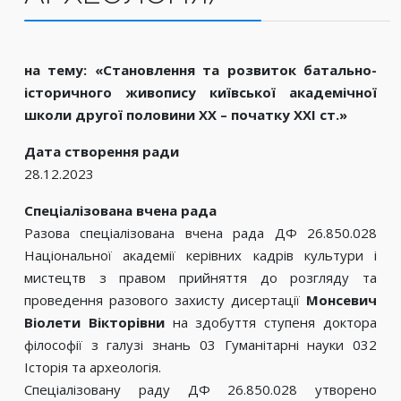
на тему: «Становлення та розвиток батально-
історичного живопису київської академічної
школи другої половини ХХ – початку ХХІ ст.»
Дата створення ради
28.12.2023
Спеціалізована вчена рада
Разова спеціалізована вчена рада ДФ 26.850.028
Національної академії керівних кадрів культури і
мистецтв з правом прийняття до розгляду та
проведення разового захисту дисертації
Монсевич
Віолети Вікторівни
на здобуття ступеня доктора
філософії з галузі знань 03 Гуманітарні науки 032
Історія та археологія.
Спеціалізовану раду ДФ 26.850.028 утворено