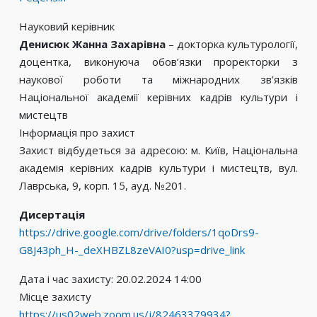
Науковий керівник
Денисюк Жанна Захарівна
– докторка культурології,
доцентка, виконуюча обов’язки проректорки з
наукової роботи та міжнародних зв’язків
Національної академії керівних кадрів культури і
мистецтв
Інформація про захист
Захист відбудеться за адресою: м. Київ, Національна
академія керівних кадрів культури і мистецтв, вул.
Лаврська, 9, корп. 15, ауд. №201.
Дисертація
https://drive.google.com/drive/folders/1qoDrs9-
G8J43ph_H-_deXHBZL8zeVAI0?usp=drive_link
Дата і час захисту: 20.02.2024 14:00
Місце захисту
https://us02web.zoom.us/j/82463379934?