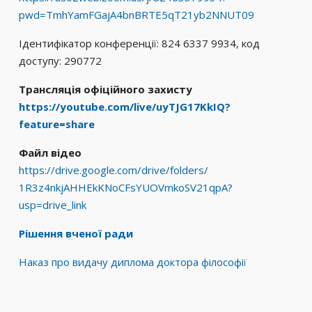
pwd=TmhYamFGajA4bnBRTE5qT21yb2NNUT09
Ідентифікатор конференції: 824 6337 9934, код
доступу: 290772
Трансляція офіційного захисту
https://youtube.com/live/
uyTJG17KkIQ?
feature=share
Файл відео
https://drive.google.com/
drive/folders/
1R3z4nkjAHHEkKNoCFsYUOVmkoSV21
qpA?
usp=drive_link
Рішення вченої ради
Наказ про видачу диплома доктора філософії