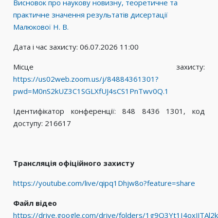
Висновок про наукову новизну, теоретичне та
практичне значення результатів дисертації
Малюкової Н. В.
Дата і час захисту: 06.07.2026 11:00
Місце захисту:
https://us02web.zoom.us/j/84884361301?
pwd=M0nS2kUZ3C1SGLXfUJ4sCS1PnTwv0Q.1
Ідентифікатор конференції: 848 8436 1301, код
доступу: 216617
Трансляція офіційного захисту
https://youtube.com/live/qipq1Dhjw8o?feature=share
Файл відео
https://drive.google.com/drive/folders/1g9Q3Yt1I4oxJJTA