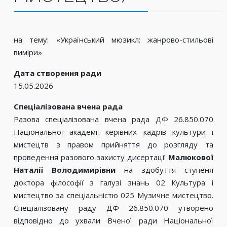
на тему: «Український мюзикл: жанрово-стильові
виміри»
Дата створення ради
15.05.2026
Спеціалізована вчена рада
Разова спеціалізована вчена рада ДФ 26.850.070
Національної академії керівних кадрів культури і
мистецтв з правом прийняття до розгляду та
проведення разового захисту дисертації
Малюкової
Наталії Володимирівни
на здобуття ступеня
доктора філософії з галузі знань 02 Культура і
мистецтво за спеціальністю 025 Музичне мистецтво.
Спеціалізовану раду ДФ 26.850.070 утворено
відповідно до ухвали Вченої ради Національної