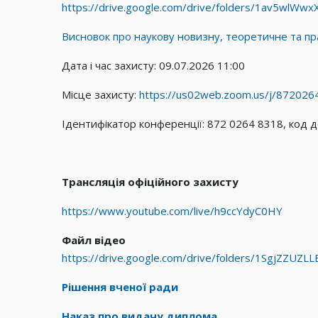
https://drive.google.com/drive/folders/1av5wlWw
Висновок про наукову новизну, теоретичне та пра
Дата і час захисту: 09.07.2026 11:00
Місце захисту:
https://us02web.zoom.us/j/87202
Ідентифікатор конференції: 872 0264 8318, код 
Трансляція офіційного захисту
https://www.youtube.com/live/h9ccYdyC0HY
Файл відео
https://drive.google.com/drive/folders/1SgjZZU
Рішення вченої ради
Наказ про видачу диплома