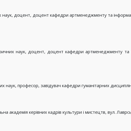
х наук, доцент, доцент кафедри артменеджменту та інформац
ричних наук, доцент, доцент кафедри артменеджменту та і
их наук, професор, завідувач кафедри гуманітарних дисциплін 
на академія керівних кадрів культури і мистецтв, вул. Лаврськ