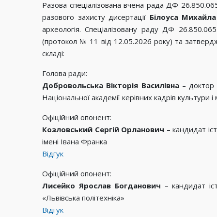
Разова спеціалізована вчена рада ДФ 26.850.06
разового захисту дисертації
Білоуса Михайла
археологія. Спеціалізовану раду ДФ 26.850.06
(протокол № 11 від 12.05.2026 року) та затверд
складі:
Голова ради:
Добровольська Вікторія Василівна
– доктор 
Національної академії керівних кадрів культури і
Офіційний опонент:
Козловський Сергій Орланович
– кандидат іст
імені Івана Франка
Відгук
Офіційний опонент:
Лисейко Ярослав Богданович
– кандидат іс
«Львівська політехніка»
Відгук