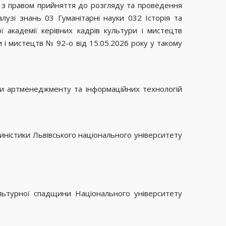
в з правом прийняття до розгляду та проведення
лузі знань 03 Гуманітарні науки 032 Історія та
 академії керівних кадрів культури і мистецтв
 і мистецтв № 92-о від 15.05.2026 року у такому
дри артменеджменту та інформаційних технологій
тиністики Львівського національного університету
ультурної спадщини Національного університету