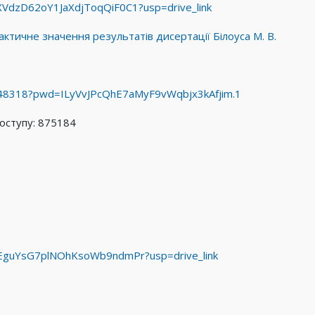
xXVdzD62oY1JaXdjToqQiF0C1?usp=drive_link
ктичне значення результатів дисертації Білоуса М. В.
648318?pwd=ILyVvJPcQhE7aMyF9vWqbjx3kAfjim.1
доступу: 875184
ZLLEguYsG7plNOhKsoWb9ndmPr?usp=drive_link