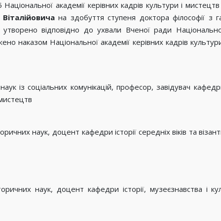
5 Національної академії керівних кадрів культури і мистецт
 Віталійовича
на здобуття ступеня доктора філософії з га
5 утворено відповідно до ухвали Вченої ради Національної
жено наказом Національної академії керівних кадрів культури
наук із соціальних комунікацій, професор, завідувач кафе
 мистецтв
оричних наук, доцент кафедри історії середніх віків та візан
торичних наук, доцент кафедри історії, музеєзнавства і к