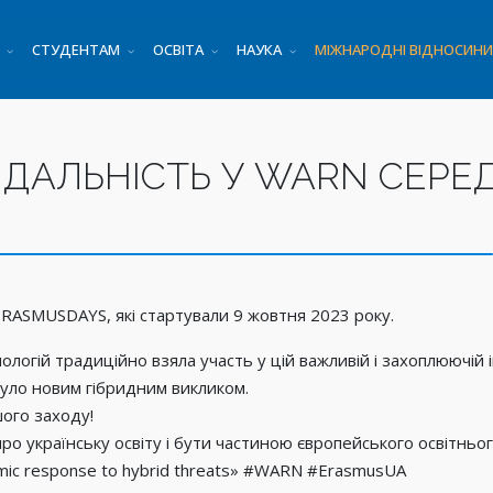
СТУДЕНТАМ
ОСВІТА
НАУКА
МІЖНАРОДНІ ВІДНОСИНИ
ВІДАЛЬНІСТЬ У WARN СЕРЕ
 #ERASMUSDAYS, які стартували 9 жовтня 2023 року.
гій традиційно взяла участь у цій важливій і захоплюючій ін
уло новим гібридним викликом.
шого заходу!
о українську освіту і бути частиною європейського освітньог
demic response to hybrid threats» #WARN #ErasmusUA