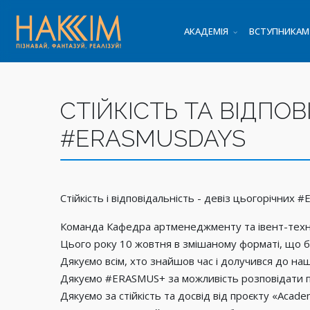
АКАДЕМІЯ
ВСТУПНИКАМ
СТІЙКІСТЬ ТА ВІДПО
#ERASMUSDAYS
Стійкість і відповідальність - девіз цьогорічних
Команда Кафедра артменеджменту та івент-техноло
Цього року 10 жовтня в змішаному форматі, що б
Дякуємо всім, хто знайшов час і долучився до на
Дякуємо #ERASMUS+ за можливість розповідати пр
Дякуємо за стійкість та досвід від проєкту «Aca