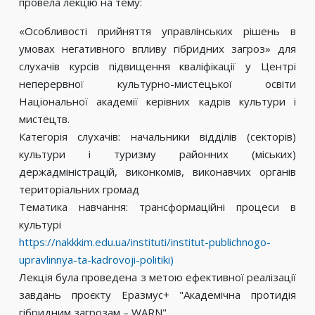
провела лекцію на тему:
«Особливості прийняття управлінських рішень в
умовах негативного впливу гібридних загроз» для
слухачів курсів підвищення кваліфікації у Центрі
неперервної культурно-мистецької освіти
Національної академії керівних кадрів культури і
мистецтв.
Категорія слухачів: начальники відділів (секторів)
культури і туризму районних (міських)
держадміністрацій, виконкомів, виконавчих органів
територіальних громад
Тематика навчання: трансформаційні процеси в
культурі
https://nakkkim.edu.ua/instituti/institut-publichnogo-
upravlinnya-ta-kadrovoji-politiki)
Лекція була проведена з метою ефективної реалізації
завдань проєкту Еразмус+ "Академічна протидія
гібридним загрозам – WARN"