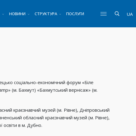
НОВИНИ
СТРУКТУРА
ПОСЛУГИ
UA
тецько соціально-економічний форум «Біле
mp» (м. Бахмут) «Бахмутський вернісаж» (м.
сний краєзнавчий музей (м. Рівне), Дніпровський
Рівненський обласний краєзнавчий музей (м. Рівне),
 освіти в м. Дубно.