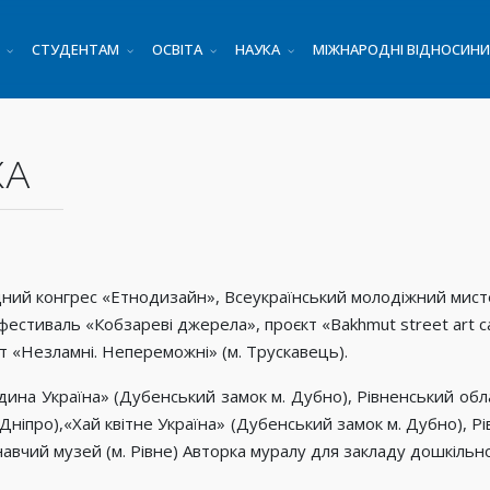
СТУДЕНТАМ
ОСВІТА
НАУКА
МІЖНАРОДНІ ВІДНОСИНИ
КА
родний конгрес «Етнодизайн», Всеукраїнський молодіжний мис
естиваль «Кобзареві джерела», проєкт «Bakhmut street art ca
кт «Незламні. Непереможні» (м. Трускавець).
дина Україна» (Дубенський замок м. Дубно), Рівненський обла
. Дніпро),«Хай квітне Україна» (Дубенський замок м. Дубно), 
авчий музей (м. Рівне) Авторка муралу для закладу дошкільної