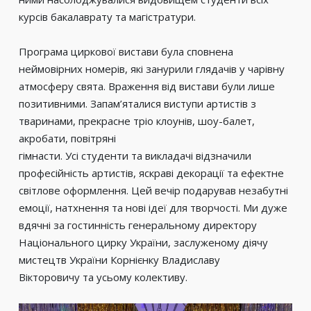
курсів бакалаврату та магістратури.
Програма циркової вистави була сповнена
неймовірних номерів, які занурили глядачів у чарівну
атмосферу свята. Враження від вистави були лише
позитивними. Запам’яталися виступи артистів з
тваринами, прекрасне тріо клоунів, шоу-балет,
акробати, повітряні
гімнасти. Усі студенти та викладачі відзначили
професійність артистів, яскраві декорації та ефектне
світлове оформлення. Цей вечір подарував незабутні
емоції, натхнення та нові ідеї для творчості. Ми дуже
вдячні за гостинність генеральному директору
Національного цирку України, заслуженому діячу
мистецтв України Корнієнку Владиславу
Вікторовичу та усьому колективу.