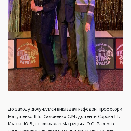
До заходу долучилися викладачі кафедри: професори
Матушенко В.Б., Садовенко С.М., доценти Сорока І.І.,
Кратко Ю.В., ст. викладач Магрицька О.О. Разом із
ними насолоджувалися видовищем студенти всіх