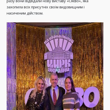
разу вони відвідали нову виставу «Сяєво», яка
захопила всіх присутніх своїм видовищним і
насиченим дійством.