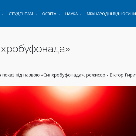
СТУДЕНТАМ
ОСВІТА
НАУКА
МІЖНАРОДНІ ВІДНОСИНИ
нхробуфонада»
ся показ під назвою «Синхробуфонада», режисер - Віктор Гири