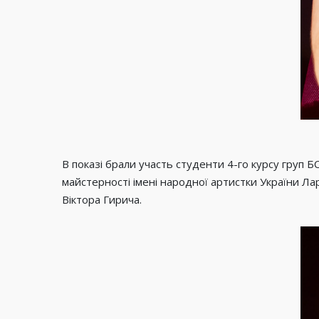
В показі брали участь студенти 4-го курсу груп
майстерності імені народної артистки України Л
Віктора Гирича.