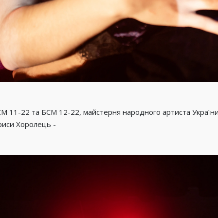
 БСМ 11-22 та БСМ 12-22, майстерня народного артиста Украї
ариси Хоролець -