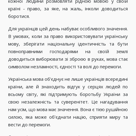
кожної людини розмовляти рідною мовою у своїй
країні - право, за яке, на жаль, інколи доводиться
боротися.
Для українців цей день набуває особливого значення.
В умовах, коли за право використовувати українську
мову, зберігати національну ідентичність та бути
повноправними господарями на своїй землі
доводиться виборювати зі зброєю в руках, мова стає
символом незламності, єдності та волі до перемоги.
Українська мова об’єднує не лише українців всередині
країни, але й знаходить відгук у серцях людей по
всьому світу, які підтримують боротьбу України за
свою незалежність та суверенітет. Це нагадування
нам усім, що мова має значення. Вона є тією рушійною
силою, яка може об’єднати націю, сприяти миру та
вести до перемоги.