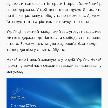
відстояли національні інтереси і європейський вибір
нашої держави. У цей день ми згадуємо й тих, хто
нині захищає нашу свободу та незалежність. Дякуємо
їм за мужність, патріотизм, витримку і терпіння.
Українці – великий народ, який заслуговує на щасливе
життя в державі, де гідність та свобода стоять вище
всього. Бажаємо всім міцного здоров'я, благополуччя
та твердої віри у світле майбутнє.
Нехай мир і спокій запанують у рідній Україні. Нехай
пролиті у важкі часи сльози назавжди залишаються у
минулому.