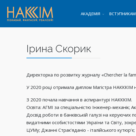
АКАДЕМІЯ
ВСТУПНИКАМ
Ірина Скорик
Директорка по розвитку журналу «Chercher la fam
У 2020 році отримала диплом Магістра НАКККІМ н
З 2020 почала навчання в аспирантурі НАКККІМ.
Освіта: АГМІ за спеціальністю Інженер-механік; А
Досвід роботи в банківській галузі на керуючих по
видатними особистостями України та Світу, зокрем
ЦУМу; Джанні Страк’яданіо - італійського кутюр’є;