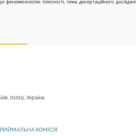
іджує феноменологію тілесності, тема дисертаційного д
иїв, 01015, Україна
РИЙМАЛЬНА KOMІСІЯ