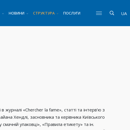
НОВИНИ
СТРУКТУРА
ПОСЛУГИ
UA
в журналі «Chercher la fame», статті та інтерв’ю з
райана Хендлі, засновника та керівника Київського
у смачній упаковці», «Правила етикету» та ін.