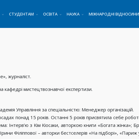
СТУДЕНТАМ
ОСВІТА
НАУКА
МІЖНАРОДНІ ВІДНОСИНИ
e», журналіст.
а кафедрі мистецтвознавчої експертизи.
кадемія Управління за спеціальністю: Менеджер організацій.
садах понад 15 років. Останні 5 років присвятила себе роботі 
а: Інтерв’ю з Кім Кіосаки, авторкою книги «Богата жінка»; Б
 Ірини Філіппової – авторки бестселерів «На підборі», «Париж 