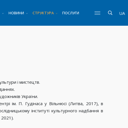
НОВИНИ
СТРУКТУРА
ПОСЛУГИ
UA
ультури і мистецтв.
даннях.
удожників України.
трі ім. П. Гудінаса у Вільнюсі (Литва, 2017), в
ослідницькому інституті культурного надбання в
 2021).