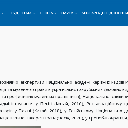
СТУДЕНТАМ
ОСВІТА
НАУКА
МІЖНАРОДНІ ВІДНОСИНИ
вознавчої експертизи Національної академії керівних кадрів к
ції та музейної справи в українських і зарубіжних фахових ви
а професійних музейних працівників), Національної спілки х
міністрування у Пекіні (Китай, 2016), Реставраційному цен
орів у Пекіні (Китай, 2018), у Токійському Національно-д
Національної галереї Праги (Чехія, 2020), у Греноблі (Франція,