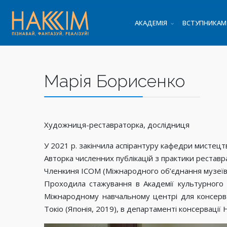
АКАДЕМІЯ
ВСТУПНИКАМ
Марія Борисенко
Художниця-реставраторка, дослідниця
У 2021 р. закінчила аспірантуру кафедри мистецт
Авторка численних публікацій з практики реставра
Членкиня ІСОМ (Міжнародного об’єднання музеїв т
Проходила стажування в Академії культурного ад
Міжнародному навчальному центрі для консерват
Токіо (Японія, 2019), в департаменті консервації 