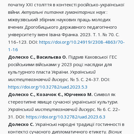
початку ХХІ століття в контексті російсько-української
війни.
Актуальні питання гуманітарних наук
:
міжвузівський збірник наукових праць молодих
вчених Дрогобицького державного педагогічного
університету імені Івана Франка. 2023. Т. 1. № 70. С.
116–123. DOI:
https://doi.org/10.24919/2308-4863/70-
1-16
Долеско С., Васильєва О.
Підрив Каховської ГЕС
російськими військами у 2023 році: наслідки для
культурного пласта України.
Український
мистецтвознавчий дискурс.
№ 5. С. 24–37. DOI:
https://doi.org/10.32782/uad.2023.5.3
Долеско С., Козачок Є., Юрченко М.
Символ як
стереотипне явище сучасної української культури.
Український мистецтвознавчий дискурс.
№ 6. С. 22–
31. DOI:
https://doi.org/10.32782/uad.2023.6.3
Долеско С.
Українські народні традиції гостинності в
контектсі сучасного дипломатичного етикету.
Вісник