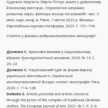
Художня творчість Марти Пітчук: аналіз у довоєнному
й воєнному векторах.
Стратегічні напрямки
розвитку науки: фактори впливу та взаємодії
: мат. ІІ
міжн. наук. конф. м. Рівне, 7 квітня 2023 р. Вінниця :
Європейська наукова платформа, 2023. С. 191–194.
Статті у фахових виданнях/колективні монографії:
Долеско С.
Креативні виклики у національному
вбранні.
Культурологічний
альманах
. 2020. № 14. С.
20–22.
Долеско С.
Національний одяг як форма виразу
української ментальності.
Український
мистецтвознавчий дискурс
: колект. монографія. Рига,
2020. С. 114–128.
Dolesko S.
Artistic potential and artistic resource
through the prism of the complex of traditional Ukrainian
clothes.
The European Journal of Arts
. 2021. № 1. P. 3–9.