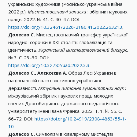
українських художників (Російсько-українська війна
2022 р.).
Мистецтвознавчі записки
: збірник наукових
праць. 2022. № 41. С. 40–47. DOI:
https://doi.org/10.32461/2226-2180.41.2022.263213
.
Долеско С.
Мистецтвознавчий трансфер української
народної сорочки в XXI столітті: глобалізація та
ідентичність.
Український мистецтвознавчий дискурс.
№ 3. С. 23–30. DOI:
https://doi.org/10.32782/uad.2022.3.3
.
Долеско С., Алєксєєва А.
Образ Лесі Українки в
національній валюті як символ української
державності.
Актуальні питання гуманітарних наук :
міжвузівський збірник наукових праць молодих
вчених Дрогобицького державного педагогічного
університету імені Івана Франка. 2022. Т. 1. № 55. С.
66–72. DOI:
https://doi.org/10.24919/2308-4863/55-1-
10
Долеско С.
Символізм в ювелірному мистецтві