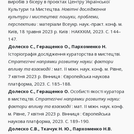
виробів з бісеру в проєктах Центру Української
Культури та Мистецтва.
Новітні дослідження
культури і мистецтва: пошуки, проблеми,
перспективи
: матеріали Всеукр. наук.-практ. конф. м.
Київ, 18 травня 2023 р. Київ : НАКККіМ, 2023. С. 144–
147.
Долеско С., Геращенко О., Пархоменко Н.
Історіографія дослідження кураторства в мистецтві.
Стратегічні напрямки розвитку науки: фактори
впливу та взаємодії :
мат. ІІ міжн. наук. конф. м. Рівне,
7 квітня 2023 р. Вінниця : Європейська наукова
платформа, 2023. С. 185–188.
Долеско С., Геращенко О.
Особисті якості куратора
в мистецтві.
Стратегічні напрямки розвитку науки:
фактори впливу та взаємодії
: мат. ІІ міжн. наук. конф.
м. Рівне, 7 квітня 2023 р. Вінниця : Європейська
наукова платформа, 2023. С. 189–190.
Долеско С.В., Ткачук Н. Ю., Пархоменко Н.В.