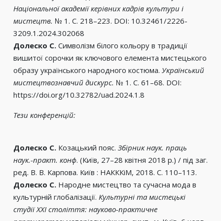
Національної академії керівних кадрів культури і
мистецтв.
№ 1. С. 218–223. DOI: 10.32461/2226-
3209.1.2024.302068
Долеско С.
Символізм білого кольору в традиції
вишитої сорочки як ключового елемента мистецького
образу українського народного костюма.
Український
мистецтвознавчий дискурс.
№ 1. С. 61–68. DOI:
https://doi.org/10.32782/uad.2024.1.8
Тези конференцій:
Долеско С.
Козацький пояс.
Збірник наук. праць
наук.-практ. конф
. (Київ, 27–28 квітня 2018 р.) / під заг.
ред. В. В. Карпова. Київ : НАКККіМ, 2018. С. 110–113.
Долеско С.
Народне мистецтво та сучасна мода в
культурній глобалізації.
Культурні та мистецькі
студії XXI століття: науково-практичне