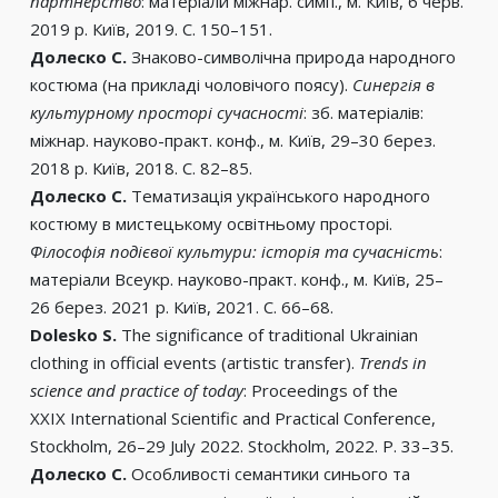
партнерство
: матеріали міжнар. симп., м. Київ, 6 черв.
2019 р. Київ, 2019. С. 150–151.
Долеско С.
Знаково-символічна природа народного
костюма (на прикладі чоловічого поясу).
Синергія в
культурному просторі сучасності
: зб. матеріалів:
міжнар. науково-практ. конф., м. Київ, 29–30 берез.
2018 р. Київ, 2018. С. 82–85.
Долеско С.
Тематизація українського народного
костюму в мистецькому освітньому просторі.
Філософія подієвої культури: історія та сучасність
:
матеріали Всеукр. науково-практ. конф., м. Київ, 25–
26 берез. 2021 р. Київ, 2021. С. 66–68.
Dolesko S.
The significance of traditional Ukrainian
clothing in official events (artistic transfer).
Trends in
science and practice of today
: Proceedings of the
XXIX International Scientific and Practical Conference,
Stockholm, 26–29 July 2022. Stockholm, 2022. P. 33–35.
Долеско С.
Особливості семантики синього та