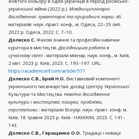
жовтого кольору в одязі українців в період російсько-
української війни (2022 р.).
Міждисциплінарні
дослідження: гуманітарні та природничі науки
: зб.
матеріалів: наук.-практ. конф., м. Одеса, 22–23 лип.
2022 р. Одеса, 2022. С. 7–10.
Долеско С.
Фахові знання та професійні навички
куратора в мистецтві.
Дослідницька робота в
сучасному світі
: матеріали міжнар. наук. конф., м. Київ,
2 квіт. 2023 р. Київ, 2023. С. 193–197. URL:
https://academconf.com/article/577
Долеско С.В., Брей Н.О.
Виставковий компонент
українського писанкарства: досвід Центру Української
Культури та Мистецтва.
Новітні дослідження
культури і мистецтва: пошуки, проблеми,
перспективи :
матеріали Всеукр. наук.-практ. конф. м.
Київ, 18 травня 2023 р. Київ : НАКККіМ, 2023. С. 141–
143.
Долеско С.В., Геращенко О.О.
Традиції і новації