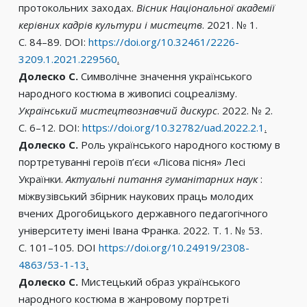
протокольних заходах.
Вісник Національної академії
керівних кадрів культури і мистецтв
. 2021. № 1.
С. 84–89. DOI:
https://doi.org/10.32461/2226-
3209.1.2021.229560
.
Долеско С.
Символічне значення українського
народного костюма в живописі соцреалізму.
Український мистецтвознавчий дискурс
. 2022. № 2.
С. 6–12. DOI:
https://doi.org/10.32782/uad.2022.2.1
.
Долеско С.
Роль українського народного костюму в
портретуванні героїв п’єси «Лісова пісня» Лесі
Українки.
Актуальні питання гуманітарних наук
:
міжвузівський збірник наукових праць молодих
вчених Дрогобицького державного педагогічного
університету імені Івана Франка. 2022. Т. 1. № 53.
С. 101–105. DOI
https://doi.org/10.24919/2308-
4863/53-1-13
.
Долеско С.
Мистецький образ українського
народного костюма в жанровому портреті