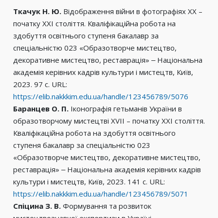
Ткачук Н. Ю.
Відображення війни в фотографіях ХХ –
початку ХХІ століття. Кваліфікаційна робота на
здобуття освітнього ступеня бакалавр за
спеціальністю 023 «Образотворче мистецтво,
декоративне мистецтво, реставрація» ‒ Національна
академія керівних кадрів культури і мистецтв, Київ,
2023. 97 с. URL:
https://elib.nakkkim.edu.ua/handle/123456789/5076
Баранцев О. П.
Іконографія гетьманів України в
образотворчому мистецтві XVII – початку XXІ століття.
Кваліфікаційна робота на здобуття освітнього
ступеня бакалавр за спеціальністю 023
«Образотворче мистецтво, декоративне мистецтво,
реставрація» ‒ Національна академія керівних кадрів
культури і мистецтв, Київ, 2023. 141 с. URL:
https://elib.nakkkim.edu.ua/handle/123456789/5071
Спіцина З.
В.
Формування та розвиток