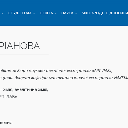
СТУДЕНТАМ
ОСВІТА
НАУКА
МІЖНАРОДНІ ВІДНОСИНИ
ДРІАНОВА
робітник Бюро науково-технічної експертизи «АРТ-ЛАБ»,
тецтва. доцент кафедри мистецтвознавчої експертизи НАКККі
хімія, аналітична хімія,
АРТ-ЛАБ»
вопис.