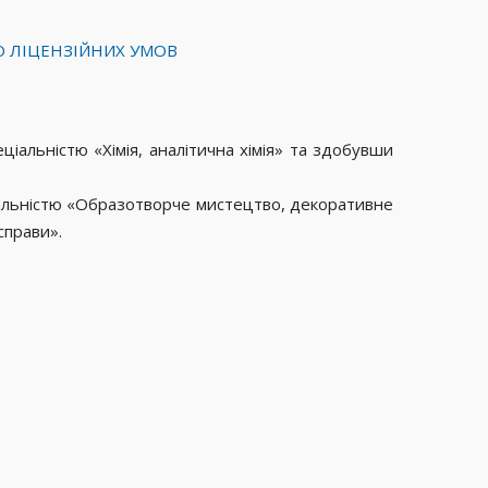
О ЛІЦЕНЗІЙНИХ УМОВ
іальністю «Хімія, аналітична хімія» та здобувши
іальністю «Образотворче мистецтво, декоративне
справи».