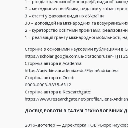
1 – розділ колективної монографії, виданої зако
2 – методичних посібника, виданих у співавторств
3 – статті у фахових виданнях України;
30 – доповідей на міжнародних та всеукраїнськи
2 – кураторство освітніми проєктами, реалізован
1 – реалізація гранту міжнародної мобільності, на
Сторінка з основними науковими публікаціями в Go
https://scholar.google.com.ua/citations?user=FJTF
Сторінка автора в Academia:
https://univ-kiev.academia.edu/ElenaAndrianova
Сторінка автора в Orcid:
0000-0003-3835-6312
Сторінка автора в Researchgate:
https://www.researchgate.net/profile/Elena-Andria
ДОСВІД РОБОТИ В ГАЛУЗІ ТЕХНОЛОГІЧНИХ 
2016–дотепер — директорка ТОВ «Бюро науково-