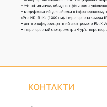
− УФ-світильники, обладнані фільтром з увіолевог
− модифікований для зйомки в інфрачервоному с
«Pro-HD IR1K» (1000 нм), інфрачервона камера IR2
− рентгенофлуоресцентний спектрометр ElvaX-Ar
− інфрачервоний спектрометр з Фур’є- перетвор
КОНТАКТИ