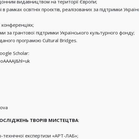
рдонним видавництвом на території Європи;
і в рамках освітніх проєктів, реалізованих за підтримки Украї
х конференціях;
ими за грантової підтримки Українського культурного фонду;
даного програмою Cultural Bridges.
ogle Scholar:
25oAAAAJ&hl=uk
nova
ДОСЛІДЖЕНЬ ТВОРІВ МИСТЕЦТВА
:
технічної експертизи «АРТ-ЛАБ»;