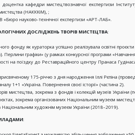
 доцентка кафедри мистецтвознавчої експертизи Інститут
 мистецтва (НАКККіМ), ;
В «Бюро науково-технічної експертизи «АРТ-ЛАБ».
НОЛОГІЧНИХ ДОСЛІДЖЕНЬ ТВОРІВ МИСТЕЦТВА
:
го фонду як кураторка успішно реалізувала освітні проєкти 
а). Перлини графіки» (у рамках конкурсної програми «Навчання
сті на поїздку до Реставраційного центру Пранаса Гудінаса 
присвяченому 175-річчю з дня народження Іллі Рєпіна (прове
лу 1+1 «Україна. Повернення своєї історії» (частина 2).
ів мистецтва, зокрема з фондів і колекцій музеїв України (по
роєктах, зокрема організованих Національним музеєм мистецтв
 Національним художнім музеєм України (2018–2019).
РИЛАДАМИ
:
скоп SigetaExpert з можливістю збільшення зображення х50 і