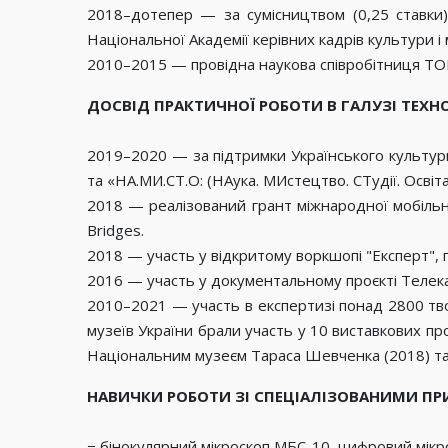
2018–дотепер — за сумісництвом (0,25 ставки)
Національної Академії керівних кадрів культури і
2010–2015 — провідна наукова співробітниця ТО
ДОСВІД ПРАКТИЧНОЇ РОБОТИ В ГАЛУЗІ ТЕХ
2019–2020 — за підтримки Українського культурно
та «НА.МИ.СТ.О: (НАука. МИстецтво. СТудії. Освіт
2018 — реалізований грант міжнародної мобільно
Bridges.
2018 — участь у відкритому воркшопі "Експерт", 
2016 — участь у документальному проєкті Телекана
2010–2021 — участь в експертизі понад 2800 твор
музеїв України брали участь у 10 виставкових п
Національним музеєм Тараса Шевченка (2018) та
НАВИЧКИ РОБОТИ ЗІ СПЕЦІАЛІЗОВАНИМИ П
− бінокулярний мікроскоп МБС-10, цифровий мікро