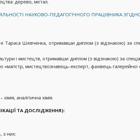
цтва: дерево, метал.
ЯЛЬНОСТІ НАУКОВО-ПЕДАГОГІЧНОГО ПРАЦІВНИКА ЗГІДН
і Тараса Шевченка, отримавши диплом (з відзнакою) за спец
ультури і мистецтв, отримавши диплом (з відзнакою) за спец
ю «магістр, мистецтвознавець-експерт, фахівець галерейної 
 хімія, аналітична хімія.
ІКАЦІЇ ТА ДОСЛІДЖЕННЯ):
 з них: