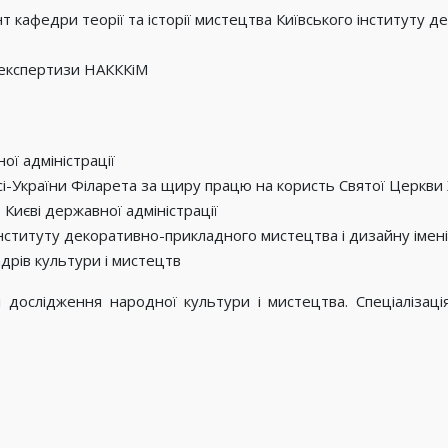
т кафедри теорії та історії мистецтва Київського інституту 
 експертизи НАКККіМ
ої адміністрації
Русі-України Філарета за щиру працю на користь Святої Церкви
Києві державної адміністрації
нституту декоративно-прикладного мистецтва і дизайну імені
адрів культури і мистецтв
і дослідження народної культури і мистецтва. Спеціалізац