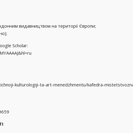
кордонним видавництвом на території Європи;
но);
ogle Scholar:
EaMYAAAAJ&hl=ru
raktichnoji-kulturologiji-ta-art-menedzhmentu/kafedra-mistetstvozn
-9659
ТІ
: