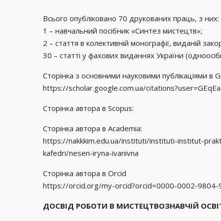
Всього опубліковано 70 друкованих праць, з них:
1 – навчальний посібник «Синтез мистецтв»;
2 – стаття в колективній монографії, виданій за
30 – статті у фахових виданнях України (одноосіб
Сторінка з основними науковими публікаціями в Go
https://scholar.google.com.ua/citations?user=GEq
Сторінка автора в Scopus:
Сторінка автора в Academia:
https://nakkkim.edu.ua/instituti/instituti-institut-p
kafedri/nesen-iryna-ivanivna
Сторінка автора в Orcid
https://orcid.org/my-orcid?orcid=0000-0002-9804
ДОСВІД РОБОТИ В МИСТЕЦТВОЗНАВЧІЙ ОСВІ