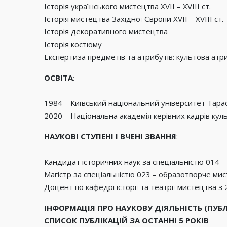
Історія українського мистецтва ХVІІ – ХVІІІ ст.
Історія мистецтва Західної Європи ХVІІ – ХVІІІ ст.
Історія декоративного мистецтва
Історія костюму
Експертиза предметів та атрибутів: культова атр
ОСВІТА
:
1984 – Київський національний університет Тараса
2020 – Національна академія керівних кадрів ку
НАУКОВІ СТУПЕНІ І ВЧЕНІ ЗВАННЯ
:
Кандидат історичних наук за спеціальністю 014 – 
Магістр за спеціальністю 023 – образотворче ми
Доцент по кафедрі історії та театрії мистецтва з 
ІНФОРМАЦІЯ ПРО НАУКОВУ ДІЯЛЬНІСТЬ (ПУБЛ
СПИСОК ПУБЛІКАЦІЙ ЗА ОСТАННІ 5 РОКІВ