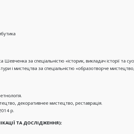
ибутика
 Шевченка за спеціальністю «історик, викладач історії та су
льтури і мистецтва за спеціальністю «образотворче мистецтв
етнологія.
стецтво, декоративнее мистецтво, реставрація.
2014 р.
ІКАЦІЇ ТА ДОСЛІДЖЕННЯ):