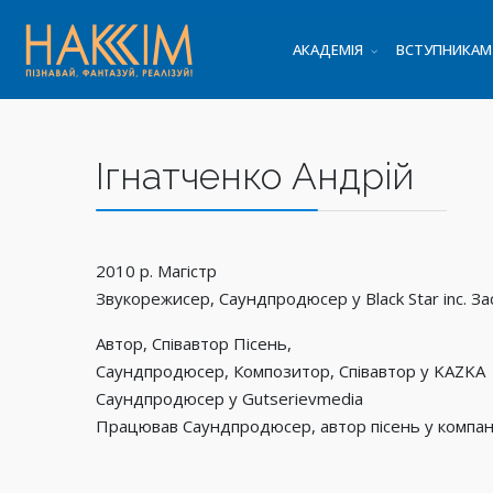
АКАДЕМІЯ
ВСТУПНИКАМ
Ігнатченко Андрій
2010 р. Магістр
Звукорежисер, Саундпродюсер у Black Star inc. За
Автор, Співавтор Пісень,
Саундпродюсер, Композитор, Співавтор у KAZKA
Саундпродюсер у Gutserievmedia
Працював Саундпродюсер, автор пісень у компа