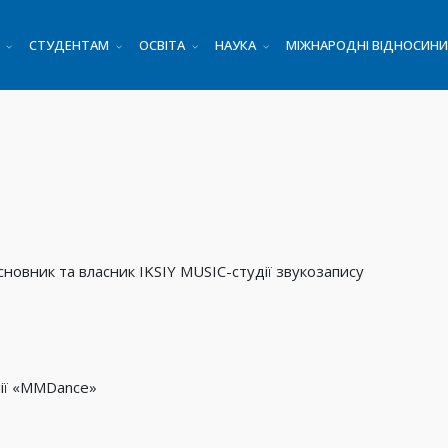
СТУДЕНТАМ
ОСВІТА
НАУКА
МІЖНАРОДНІ ВІДНОСИНИ
сновник та власник IKSIY MUSIC-студії звукозапису
нії «MMDance»