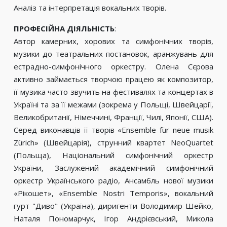
Аналіз та інтерпретація вокальних творів.
ПРОФЕСІЙНА ДІЯЛЬНІСТЬ
:
Автор камерних, хорових та симфонічних творів,
музики до театральних постановок, аранжувань для
естрадно-симфонічного оркестру. Олена Сєрова
активно займається творчою працею як композитор,
її музика часто звучить на фестивалях та концертах в
Україні та за її межами (зокрема у Польщі, Швейцарії,
Великобританії, Німеччині, Франції, Чилі, Японії, США).
Серед виконавців її творів «Ensemble für neue musik
Zürich» (Швейцарія), струнний квартет NeoQuartet
(Польща), Національний симфонічний оркестр
України, Заслужений академічний симфонічний
оркестр Українського радіо, Ансамбль нової музики
«Рікошет», «Ensemble Nostri Temporis», вокальний
гурт "Диво" (Україна), диригенти Володимир Шейко,
Наталя Пономарчук, Ігор Андрієвський, Микола