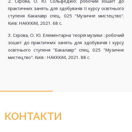
2. Сєрова, О. Ю. Сольфеджіо: робочий зошит до
практичних занять для здобувачів ІІ курсу освітнього
ступеня бакалавр спец. 025 "Музичне мистецтво".
Київ: НАКККіМ, 2021. 68 с.
3. Сєрова, О. Ю. Елементарна теорія музики : робочий
зошит до практичних занять для здобувачів І курсу
освітнього ступеня "Бакалавр" спец. 025 "Музичне
мистецтво". Київ : НАКККіМ, 2021. 88 с.
КОНТАКТИ