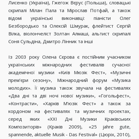
Лисенко (Україна), Гжегож Вєрус (Польша), словацькі
скрипалі Мілан Пала та Мірослав Потфай, а також
відомі українські виконавці: піаністи Олег
Безбородько та Олексій Шмурак, флейтист Сергій
Вілка, віолончеліст Золтан Алмаші, альтист скрипалі
Соня Сульдіна, Дмитро Лінник та інші
Із 2003 року Олена Сєрова є постійним учасником
українських міжнародних фестивалів сучасної
академічної музики «Київ Мюзік Фест», «Музичні
прем’єри сезону», Міжнародний форум «Музика
молодих». Її музика також звучала на фестивалях
«Два дні та дві ночі нової музики», «Гогольфест»,
«Контрасти», «Харків М’юзік Фест» а також за
кордоном на фестивалях та музичних проектах,
серед яких «XXI Дні Музики Краківських
Композиторів» (Краків 2009), «25 jahre gute,
spannende, aktuelle Musik - Das Festival» (Цюріх, 2010),