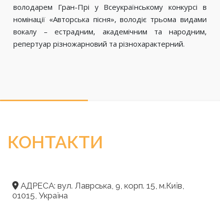
володарем Гран-Прі у Всеукраїнському конкурсі в
номінації «Авторська пісня», володіє трьома видами
вокалу – естрадним, академічним та народним,
репертуар різножарновий та різнохарактерний.
КОНТАКТИ
АДРЕСА: вул. Лаврська, 9, корп. 15, м.Київ,
01015, Україна