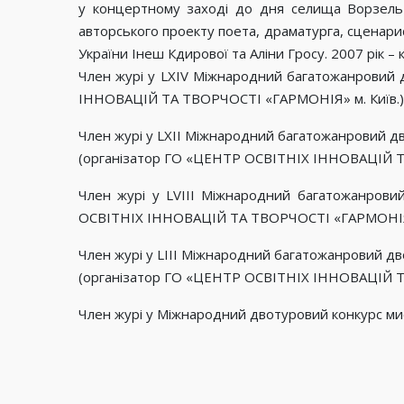
у концертному заході до дня селища Ворзель з
авторського проекту поета, драматурга, сценари
України Інеш Кдирової та Аліни Гросу. 2007 рік
Член журі у LXІV Міжнародний багатожанровий д
ІННОВАЦІЙ ТА ТВОРЧОСТІ «ГАРМОНІЯ» м. Київ.) 
Член журі у LXІІ Міжнародний багатожанровий 
(організатор ГО «ЦЕНТР ОСВІТНІХ ІННОВАЦІЙ ТА
Член журі у LVIII Міжнародний багатожанрови
ОСВІТНІХ ІННОВАЦІЙ ТА ТВОРЧОСТІ «ГАРМОНІЯ» м
Член журі у LІІІ Міжнародний багатожанровий 
(організатор ГО «ЦЕНТР ОСВІТНІХ ІННОВАЦІЙ ТА
Член журі у Міжнародний двотуровий конкурс мис