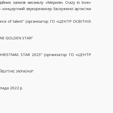
йних записів мюзиклу «Мерилін. Crazy in love»
к – концертний звукорежисер Заслуженої артистки
nce of talent" (організатор ГО «ЦЕНТР ОСВІТНІХ
AINE GOLDEN STAR”
“CHRISTMAS STAR 2023” (організатор ГО «ЦЕНТР
МАЙБУТНЄ УКРАЇНИ”
пада 2022 р.