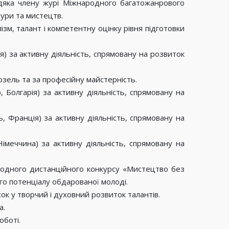
одяка члену журі Міжнародного багатожанрового
ури та мистецтв.
ізм, талант і компетентну оцінку рівня підготовки
 за активну діяльність, спрямовану на розвиток
зель та за професійну майстерність.
олгарія) за активну діяльність, спрямовану на
 Франція) за активну діяльність, спрямовану на
меччина) за активну діяльність, спрямовану на
ародного дистанційного конкурсу «Мистецтво без
го потенціалу обдарованої молоді.
ок у творчий і духовний розвиток талантів.
a.
оботі.