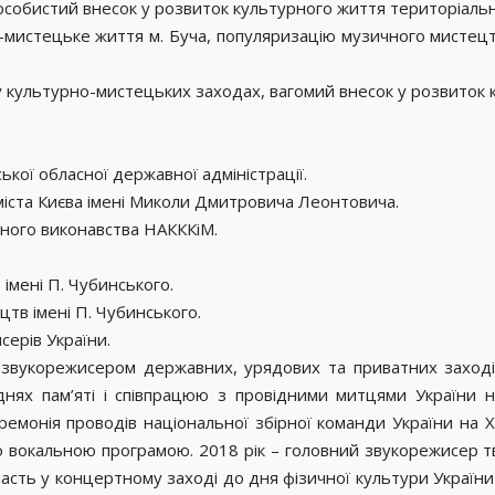
 особистий внесок у розвиток культурного життя територіально
о-мистецьке життя м. Буча, популяризацію музичного мистецтв
 у культурно-мистецьких заходах, вагомий внесок у розвиток к
ької обласної державної адміністрації.
іста Києва імені Миколи Дмитровича Леонтовича.
ного виконавства НАКККіМ.
імені П. Чубинського.
цтв імені П. Чубинського.
серів України.
 звукорежисером державних, урядових та приватних заході
нях пам’яті і співпрацюю з провідними митцями України н
онія проводів національної збірної команди України на ХІІ з
ю вокальною програмою. 2018 рік – головний звукорежисер тв
участь у концертному заході до дня фізичної культури Україн