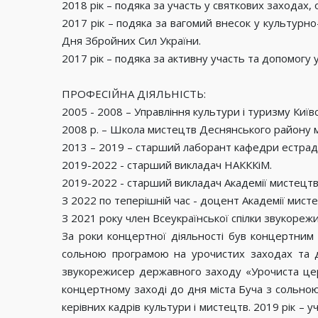
2018 рік – подяка за участь у святкових заходах,
2017 рік – подяка за вагомий внесок у культурн
Дня Збройних Сил України.
2017 рік – подяка за активну участь та допомогу
ПРОФЕСІЙНА ДІЯЛЬНІСТЬ:
2005 - 2008 – Управління культури і туризму Київс
2008 р. – Школа мистецтв Деснянського району м
2013 – 2019 – старший лаборант кафедри естрад
2019-2022 - старший викладач НАКККіМ.
2019-2022 - старший викладач Академії мистецтв 
З 2022 по теперішній час - доцент Академії мисте
З 2021 року член Всеукраїнської спілки звукорежи
За роки концертної діяльності був концертним
сольною програмою на урочистих заходах та д
звукорежисер державного заходу «Урочиста церем
концертному заході до дня міста Буча з сольно
керівних кадрів культури і мистецтв. 2019 рік – 