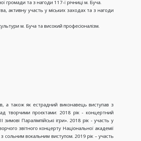
ї громади та з нагоди 117-ї річниці м. Буча.
а, активну участь у міських заходах та з нагоди
ультури м. Буча та високий професіоналізм.
в, а також як естрадний виконавець виступав з
ад творчими проєктами: 2018 рік - концертний
имові Паралімпійські ігри». 2018 рік - участь у
орчого звітного концерту Національної академії
и з сольним вокальним виступом. 2019 рік – участь