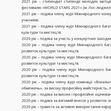
2021 рік – стипендіат стипендії молодих митц
фестивалю «WORLD STARS 2021» (м. Лос-Анджелес,
2021 рік – подяка члену журі Міжнародного конкур
учасників.
2021 рік – подяка члену журі Міжнародного баг
культури та мистецтв.
2020 рік – подяка за участь у концертних заход
2020 рік – подяка члену журі Міжнародного ба
розвиток культури та мистецтв.
2020 рік – подяка члену журі Міжнародного баг
розвиток культури та мистецтв.
2020 рік – подяка члену журі Міжнародного ба
розвиток культури та мистецтв.
2020 рік – подяка члену журі номінації «Вокал
обмежень», за високу професійну майстерність, 
2020 рік – подяка за високе і професійне оцінюв
2020 рік – подяка за вагомий внесок у розвиток о
2020 рік – грамота за активне використання інфор