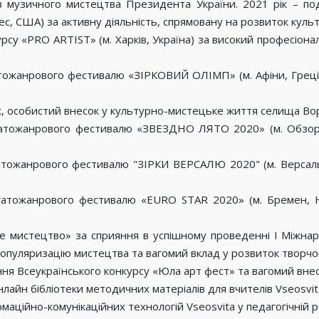
ів музичного мистецтва Президента України. 2021 рік – п
 CША) за активну діяльність, спрямовану на розвиток культ
су «PRO ARTIST» (м. Харків, Україна) за високий професіонал
атожанрового фестивалю «ЗІРКОВИЙ ОЛІМП» (м. Афіни, Греція)
ах, особистий внесок у культурно-мистецьке життя селища Вор
гатожанрового фестивалю «ЗВЕЗДНО ЛЯТО 2020» (м. Обзор, Б
атожанрового фестивалю "ЗІРКИ ВЕРСАЛЮ 2020" (м. Версаль,
гатожанрового фестивалю «EURO STAR 2020» (м. Бремен, Ні
ьне мистецтво» за сприяння в успішному проведенні І Міжн
популяризацію мистецтва та вагомий вклад у розвиток творчо
ання Всеукраїнського конкурсу «Юла арт фест» та вагомий внес
нлайн бібліотеки методичних матеріалів для вчителів Vseosvit
маційно-комунікаційних технологій Vseosvita у педагогічній р