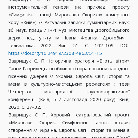
інструментальної генези (на прикладі проєкту
«Симфонічні танці Мирослава Скорика» камерного
хору «Київ») // Актуальні записки гуманітарних наук:
зб. наук. праць / Ін-т муз. мистецтва Дрогобицького
держ. пед. ун-ту ім. Івана Франка. Дрогобич :
Гельватика, 2022. Вип. 51. С. 102–109. DOI:
https://doi.org/10.24919/2308-4863/51-15
Ваврищук С. П. Історична ораторія «Віють вітри»
Ганни Гаврилець: особливості опрацювання народно-
пісенних джерел // Україна. Європа. Світ. Історія та
імена в культурно-мистецьких рефлексіях : тези
Четвертої міжнародної науково-практичної
конференції (Київ, 5–7 листопада 2020 року). Київ,
2020. С. 27–32.
Ваврищук С. П. Хоровий театралізований проєкт
«Мирослав Скорик. Симфонічні танці»: історія
створення // Україна. Європа. Світ. Історія та імена в
культурно-мистецьких рефлексіях : матеріали П’ятої