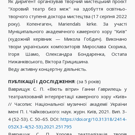
Як диригент організував творчий мистецький проєкт
"Хоровий театр без меж" на здобуття освітньо-
творчого ступеня доктора мистецтва (17 серпня 2022
року). Копенгаген, Mariendals kirke. За участі
Муніципального академічного камерного хору "Київ"
(художній керівник — Микола Гобдич). Виконано
твори українських композиторів Мирослава Скорика,
Ігоря Шамо, Олександра Бондаренка, Остапа
Нижанківського, Віктора Грицишина.
Веду активну концертну діяльність.
ПУБЛІКАЦІЇ І ДОСЛІДЖЕННЯ
: (за 5 років)
Ваврищук С. П. «Віють вітри» Ганни Гаврилець у
театралізованій інтерпретації камерного хору «Київ»
// Часопис Національної музичної академії України
імені П. І. Чайковського: наук. журн. Київ, 2021. Вип. 3-
4 (52-53). С. 50–65. DOI:
https://doi.org/10.31318/2414-
052X.3-4(52-53).2021.251795
Ваврищук С. П. Хорова театралізація творів