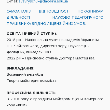
Е-mail:
svavryschuk@dakkkim.edu.ua
САМОАНАЛІЗ ВІДПОВІДНОСТІ ПОКАЗНИКАМ
ДІЯЛЬНОСТІ НАУКОВО-ПЕДАГОГІЧНОГО
ПРАЦІВНИКА ЗГІДНО ЛІЦЕНЗІЙНИХ УМОВ.
ОСВІТА І ВЧЕНИЙ СТУПІНЬ
:
2018 рік – Національна музична академія України ім.
П. І. Чайковського, диригент хору, науковець-
дослідник, викладач ЗВО
2022 рік – Присвоєно ступінь Доктора мистецтва.
ВИКЛАДАННЯ
:
Вокальний ансамбль
Творча майстерня вокаліста
ПРОФЕСІЙНА ДІЯЛЬНІСТЬ
:
З 2016 року є провідним майстром сцени Камерного
хору «Київ».