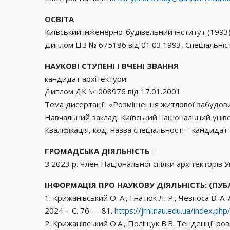
ОСВІТА
Київський інженерно-будівельний інститут (1993)
Диплом ЦВ № 675186 від 01.03.1993, Спеціальніс
НАУКОВІ СТУПЕНІ І ВЧЕНІ ЗВАННЯ
кандидат архітектури
Диплом ДК № 008976 від 17.01.2001
Тема дисертації: «Розміщення житлової забудови
Навчальний заклад: Київський національний уніве
Кваліфікація, код, назва спеціальності – кандида
ГРОМАДСЬКА ДІЯЛЬНІСТЬ
:
З 2023 р. Член Національної спілки архітекторів 
ІНФОРМАЦІЯ ПРО НАУКОВУ ДІЯЛЬНІСТЬ: (ПУБ
1. Крижанівський О. А., Гнатюк Л. Р., Чевпоса В. 
2024. - С. 76 — 81.
https://jrnl.nau.edu.ua/index.ph
2. Крижанівський О.А., Поліщук В.В. Тенденції роз