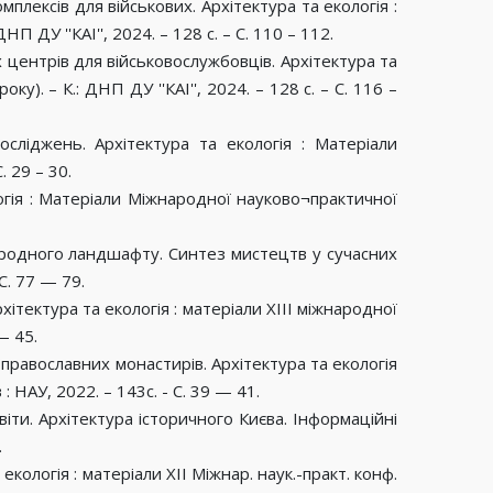
мплексів для військових. Архітектура та екологія :
ДУ ''КАІ'', 2024. – 128 с. – С. 110 – 112.
х центрів для військовослужбовців. Архітектура та
). – К.: ДНП ДУ ''КАІ'', 2024. – 128 с. – С. 116 –
осліджень. Архітектура та екологія : Матеріали
. 29 – 30.
огія : Матеріали Міжнародної науково¬практичної
иродного ландшафту. Синтез мистецтв у сучасних
С. 77 — 79.
ітектура та екологія : матеріали ХIII міжнародної
— 45.
і православних монастирів. Архітектура та екологія
 НАУ, 2022. – 143с. - С. 39 — 41.
світи. Архітектура історичного Києва. Інформаційні
.
ологія : матеріали XII Міжнар. наук.-практ. конф.