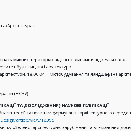
,
ть «Архітектура»
 на намивних територіях відносно динаміки підземних вод»
рситет будівництва і архітектури
т архітектури, 18.00.04 – Містобудування та ландшафтна архіт
України (НСАУ)
ЛІКАЦІЇ ТА ДОСЛІДЖЕННЯ) НАУКОВІ ПУБЛІКАЦІЇ
А. Аналіз теорії та практики формування архітектурного середо
p/Design/article/view/18395
витку «Зеленої архітектури»: зарубіжний та вітчизняний досвід