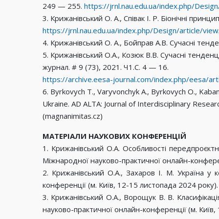
249 — 255.
https://jrnl.nau.edu.ua/index.php/Desig
3. Крижанівський О. А., Співак І. Р. Біонічні принц
https://jrnl.nau.edu.ua/index.php/Design/article/vi
4. Крижанівський О. А., Бойправ А.В. Сучасні тенд
5. Крижанівський О.А., Козюк В.В. Cучасні тенде
журнал. # 9 (73), 2021. Ч1.С. 4 — 16.
https://archive.eesa-journal.com/index.php/eesa/art
6. Byrkovych T., Varyvonchyk A., Byrkovych O., Kaban
Ukraine. AD ALTA: Journal of Interdisciplinary Resear
(magnanimitas.cz)
МАТЕРІАЛИ НАУКОВИХ КОНФЕРЕНЦІЙ
1. Крижанівський О.А. Особливості передпроєктн
Міжнародної науково-практичної онлайн-конференції 
2. Крижанівський О.А., Захаров І. М. Україна у 
конференції (м. Київ, 12-15 листопада 2024 року). – 
3. Крижанівський О.А., Ворощук В. В. Класифікац
науково-практичної онлайн-конференції (м. Київ, 12